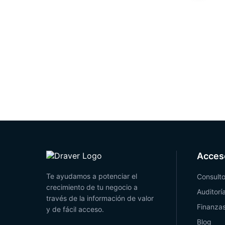
Ricardo Garay
(GERENTE GENERAL)
TOUGH
Acces
Te ayudamos a potenciar el
Consulto
crecimiento de tu negocio a
Auditorí
través de la información de valor
Finanza
y de fácil acceso.
Blog