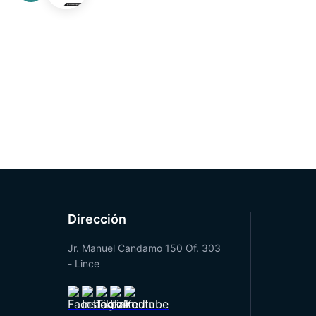
Ing. Walter Reyna
(GERENTE GENERAL)
QMASTER
Dirección
Jr. Manuel Candamo 150 Of. 303
- Lince