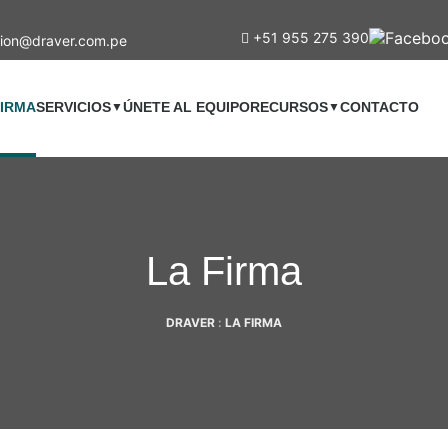
+51 955 275 390
ion@draver.com.pe
FIRMA
SERVICIOS
ÚNETE AL EQUIPO
RECURSOS
CONTACTO
▼
▼
La Firma
DRAVER
:
LA FIRMA