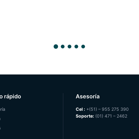
o rápido
Asesoría
ría
Cel :
+(51) – 955 275 390
Soporte:
(01) 471 – 2462
a
s