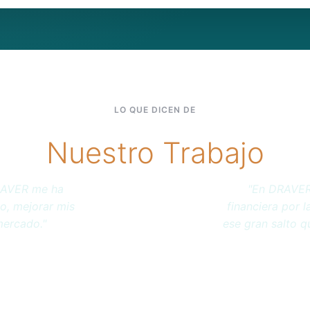
LO QUE DICEN DE
Nuestro Trabajo
 a la crisis
"No sabia como s
sando y pude dar
tributarios, h
 posicionarme en
dirección, log