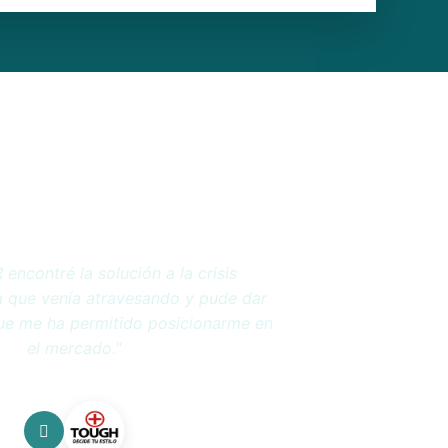
alir de los problemas financieros y
asta que conocí a DRAVER y con su
ré cambiar el rumbo de mi negocio."