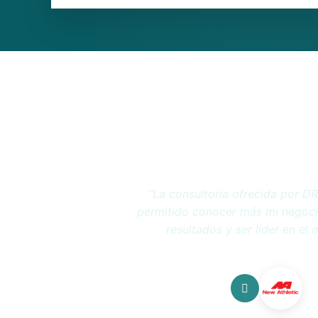
"En DRAVER encontré la solución
financiera por la que venía atrave
ese gran salto que me ha permitido
el mercado."