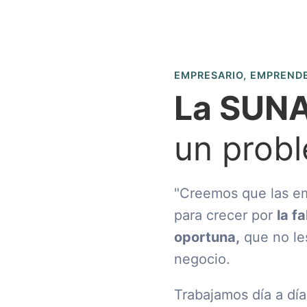
EMPRESARIO, EMPREND
La SUN
un prob
"Creemos que las em
para crecer por
la f
oportuna,
que no le
negocio.
Trabajamos día a dí