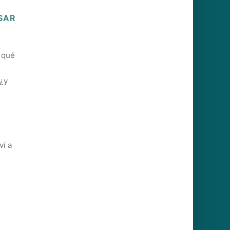
SAR
a qué
 ¿y
ví a